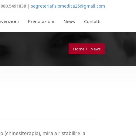
!
080.5491838
|
segreteriafisiomedica25@gmail.com
nvenzioni
Prenotazioni
News
Contatti
Home
News
(chinesiterapia), mira a ristabilire la